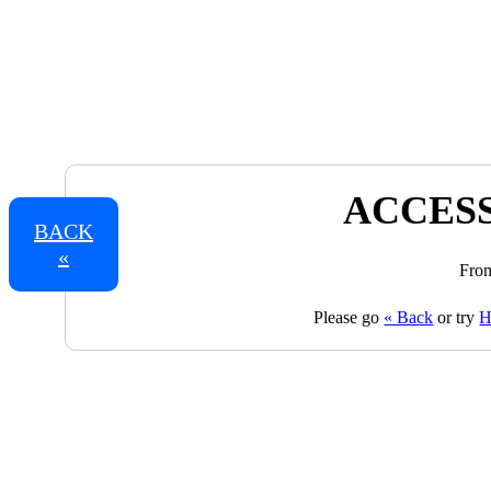
ACCESS
BACK
«
From
Please go
« Back
or try
H