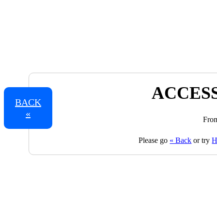
ACCESS
BACK
«
From
Please go
« Back
or try
H