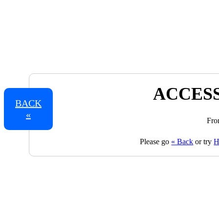
ACCESS
BACK
«
Fro
Please go
« Back
or try
H