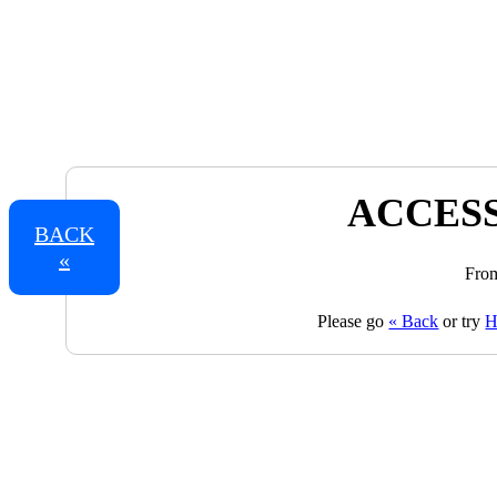
ACCESS
BACK
«
From
Please go
« Back
or try
H