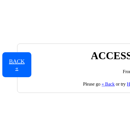
ACCESS
BACK
«
Fro
Please go
« Back
or try
H