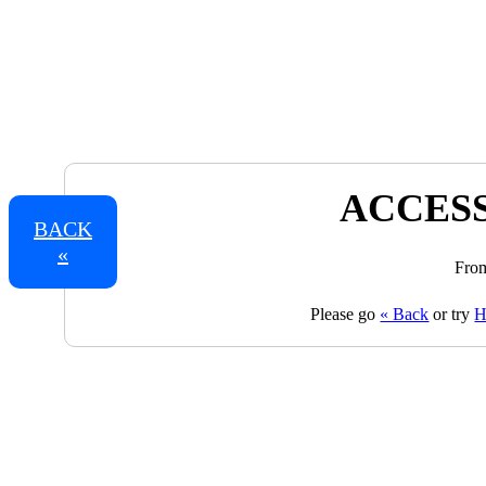
ACCESS
BACK
«
From
Please go
« Back
or try
H