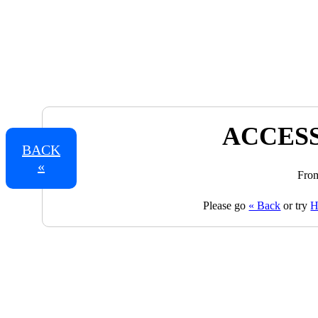
ACCESS
BACK
«
From
Please go
« Back
or try
H