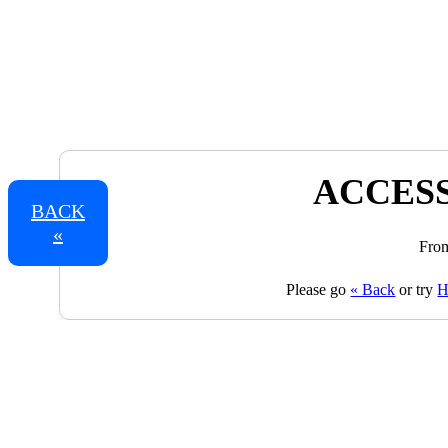
ACCESS
BACK
«
From
Please go
« Back
or try
H