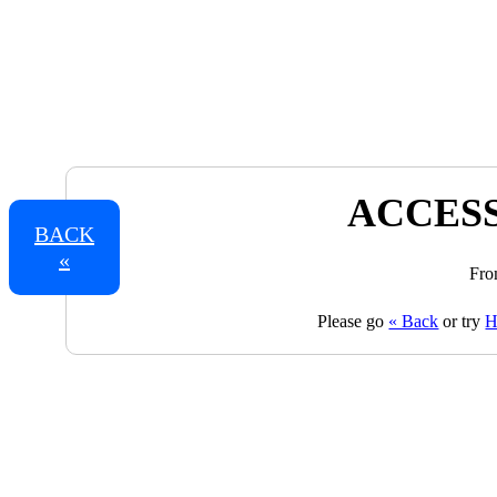
ACCESS
BACK
«
Fro
Please go
« Back
or try
H