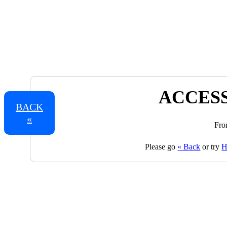
ACCESS
BACK
«
Fro
Please go
« Back
or try
H