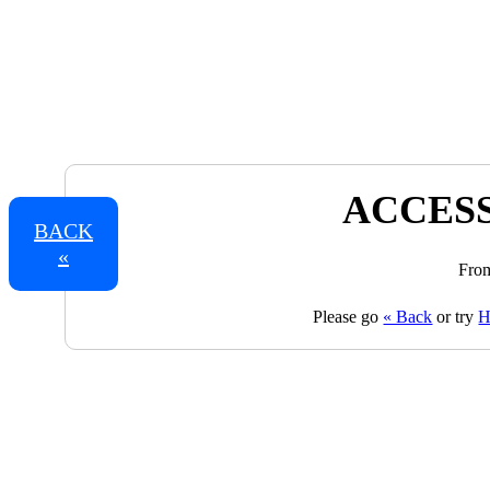
ACCESS
BACK
«
From
Please go
« Back
or try
H